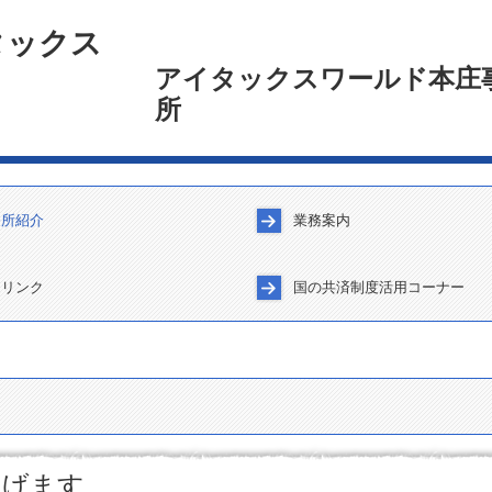
アイタックスワールド本庄
所
務所紹介
業務案内
理念
紹介
情報(求人なし)
の広場
令和7年分 確定申告特集
通勤手当の非課税限度額の改正
令和7年分の年末調整における
連リンク
国の共済制度活用コーナー
暑中お見舞い申し上げます