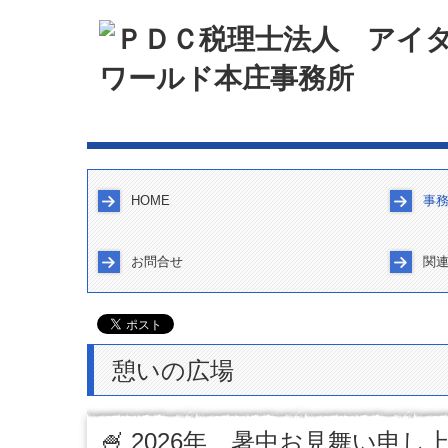
HOME
事
経営
職員
求人
憩い
お問合せ
関
よくある質問
TKCシステムQ&A
個人情報保護方針
憩いの広場
🍧 2026年 