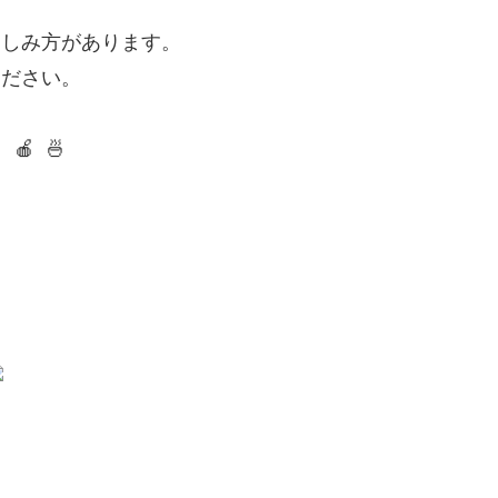
楽しみ方があります。
ください。
 🍎
🍜