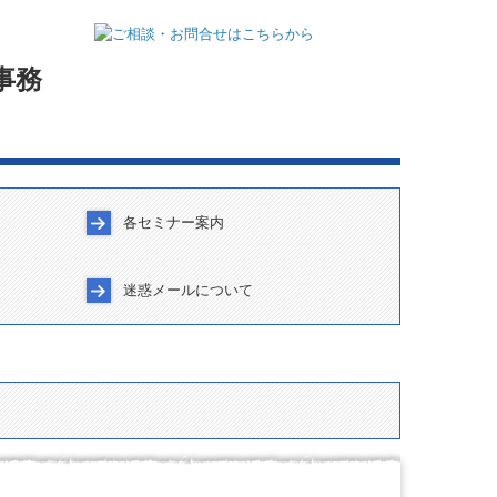
事務
各セミナー案内
について
留意事項
セミナー案内
岩堀会案内
迷惑メールについて