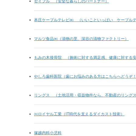
セイフル （安全な暮らしのパートナー）
本庄ケーブルテレビ㈱ （いいこといっぱい ケーブル
マルツ食品㈱（漬物の里、深谷の漬物ファクトリー）
もみの木接骨院 （施術に対する満足感、健康に対する
やしろ歯科医院（歯にお悩みのある方はこちらへどうぞ
リングス （土地活用・収益物件なら、不動産のリング
㈲ロイヤル工業（IT時代を支えるダイカスト技術）
塚越内科小児科