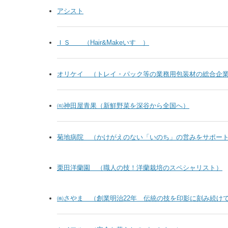
アシスト
ＩＳ （Hair&Makeいすゞ）
オリケイ （トレイ・パック等の業務用包装材の総合企
㈲神田屋青果（新鮮野菜を深谷から全国へ）
菊地病院 （かけがえのない「いのち」の営みをサポー
栗田洋蘭園 （職人の技！洋蘭栽培のスペシャリスト）
㈱さやま （創業明治22年 伝統の技を印影に刻み続け