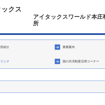
アイタックスワールド本庄
所
務所紹介
業務案内
理念
紹介
情報(求人なし)
の広場
令和7年分 確定申告特集
通勤手当の非課税限度額の改正
令和7年分の年末調整における
連リンク
国の共済制度活用コーナー