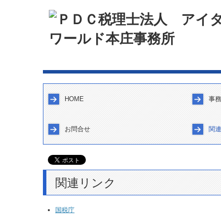
HOME
事
経営
職員
求人
憩い
お問合せ
関
よくある質問
TKCシステムQ&A
個人情報保護方針
関連リンク
国税庁